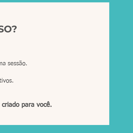
SO?
ma sessão.
tivos.
 criado para você.