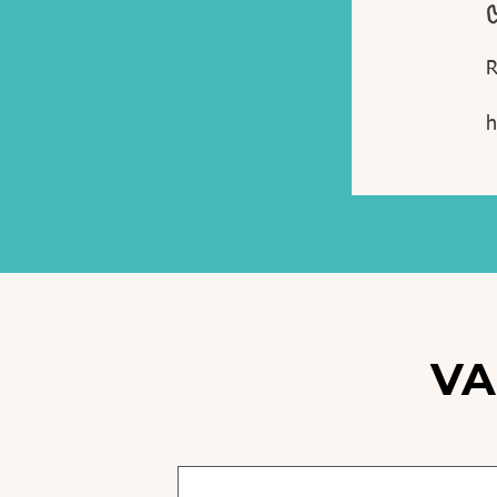
R
h
VA