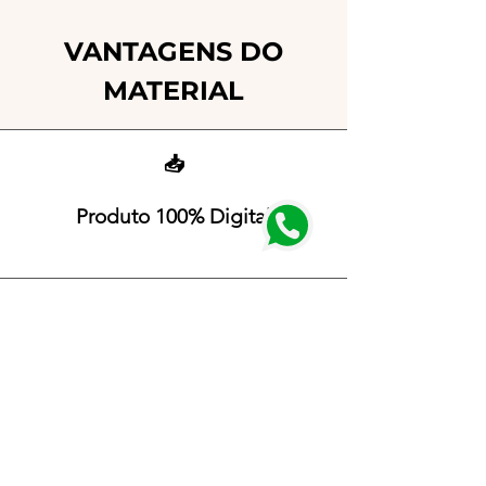
VANTAGENS DO
MATERIAL
📥
Produto 100% Digital
⚡
Acesso imediato após a
confirmação do pagamento
🖨️