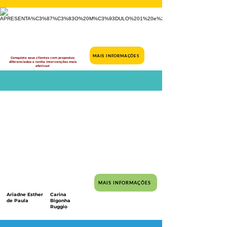
MAIS INFORMAÇÕES
Conquiste seus clientes com propostas
diferenciadas e tenha intervenções mais
efetivas!
MAIS INFORMAÇÕES
Ariadne Esther
Carina
de Paula
Bigonha
Ruggio