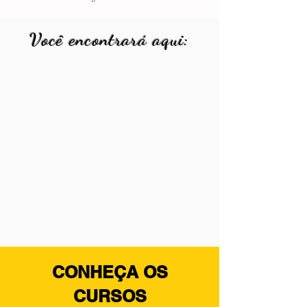
Você encontrará aqui:
Cursos para atender profissionais de
diferentes áreas de atuação na
reabilitação e educação.
Cursos online e presenciais com
emissão de certificado.
CONHEÇA OS
CURSOS